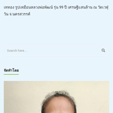
เททอง รูปเหมือนหลวงพ่อพัฒน์ รุ่น 99 ปี เศรษฐีแสนล้าน ณ วัดเวฬุ
วัน จ.นครสวรรค์
จัดทำโดย