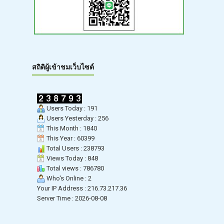
สถิติผู้เข้าชมเว็บไซต์
Users Today : 191
Users Yesterday : 256
This Month : 1840
This Year : 60399
Total Users : 238793
Views Today : 848
Total views : 786780
Who's Online : 2
Your IP Address : 216.73.217.36
Server Time : 2026-08-08