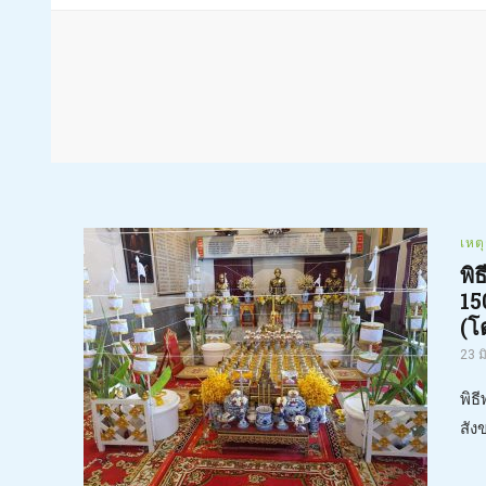
เหต
พิ
15
(โต
23 ม
พิธ
สัง