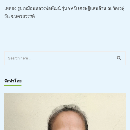
เททอง รูปเหมือนหลวงพ่อพัฒน์ รุ่น 99 ปี เศรษฐีแสนล้าน ณ วัดเวฬุ
วัน จ.นครสวรรค์
จัดทำโดย