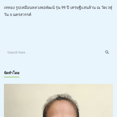
เททอง รูปเหมือนหลวงพ่อพัฒน์ รุ่น 99 ปี เศรษฐีแสนล้าน ณ วัดเวฬุ
วัน จ.นครสวรรค์
จัดทำโดย