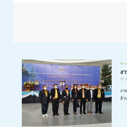
ข่า
งา
27 
งาน
ล้า