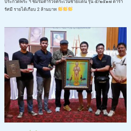
ประกวดพระ ฯ ชมรมตำรวจตระเวนชายแดน รุ่น ๕/๒๕๑๗ ดารา
รัศมี รายได้เกือบ 2 ล้านบาท