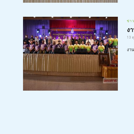
ข่า
งา
13 
งาน