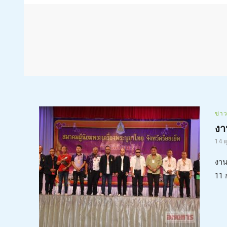
ข่า
งา
14 
งาน
11 