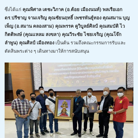
ซึ่งได้แก่
คุณพิศาล เตชะวิภาค (อ.ต้อย เมืองนนท์) พลเรือเอก
ดร.ปรีชาญ จามเจริญ คุณชัยนฤทธิ์ เพชรพันธุ์ทอง คุณสมาน บุญ
เพ็ญ (อ.สมาน คลองสาม) คุณพรรค คูวิบูลย์ศิลป์ คุณสมบัติ ไว
กิตติพงษ์ (คุณแหลม สงขลา) คุณวีระชัย ไชยเจริญ (คุณโจ๊ก
ลำพูน) คุณศิลป์ เมืองทอง
เป็นต้น รวมถึงคณะกรรมการรับและ
ตัดสินพระต่าง ๆ เดินทางมาให้การสนับสนุน