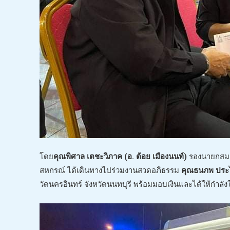
โดย
คุณพิศาล เตชะวิภาค (อ. ต้อย เมืองนนท์)
รองนายกสมาค
สหกรณ์ ได้เดินทางไปร่วมงานสวดอภิธรรม
คุณธนภพ ประไ
วัดนครอินทร์ จังหวัดนนทบุรี พร้อมมอบเงินและได้ให้กำลัง