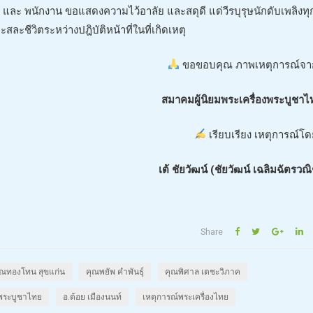
ละ พนักงาน ขอแสดงความไว้อาลัย และสดุดี แด่วีรบุรุษนักดับเพลิงทุ
ละชีวิตระหว่างปฎิบัติหน้าที่ในที่เกิดเหตุ
ขอขอบคุณ ภาพเหตุการณ์จาก
สมาคมผู้นิยมพระเครื่องพระบูชาไ
เรียบเรียง เหตุการณ์โด
เต้ ชัยวัฒน์ (ชัยวัฒน์ เฉลิมฉัตรวณ
Share
ุณทองโทน สุขแก่น
คุณพยัพ คำพันธุ์
คุณพิศาล เตชะวิภาค
งพระบูชาไทย
อ.ต้อย เมืองนนท์
เหตุการณ์พระเครื่องไทย