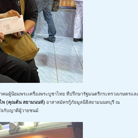
มผู้นิยมพระเครื่องพระบูชาไทย ที่ปรึกษารัฐมนตรีกระทรวงเกษตรแล
พ (คุณต้น สยามนนท์)
อาสาสมัครกู้ภัยมูลนิธิสยามนนทบุรี ณ
ใจกับญาติผู้วายชนม์