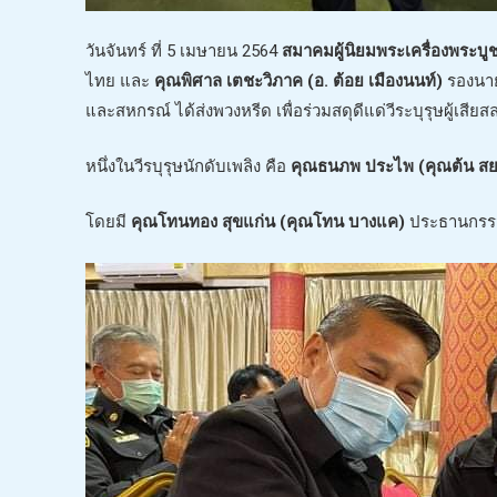
วันจันทร์ ที่ 5 เมษายน 2564
สมาคมผู้นิยมพระเครื่องพระบ
ไทย และ
คุณพิศาล เตชะวิภาค (อ. ต้อย เมืองนนท์)
รองนาย
และสหกรณ์ ได้ส่งพวงหรีด เพื่อร่วมสดุดีแด่วีระบุรุษผู้เสียส
หนึ่งในวีรบุรุษนักดับเพลิง คือ
คุณธนภพ ประไพ (คุณต้น ส
โดยมี
คุณโทนทอง สุขแก่น (คุณโทน บางแค)
ประธานกรรมก