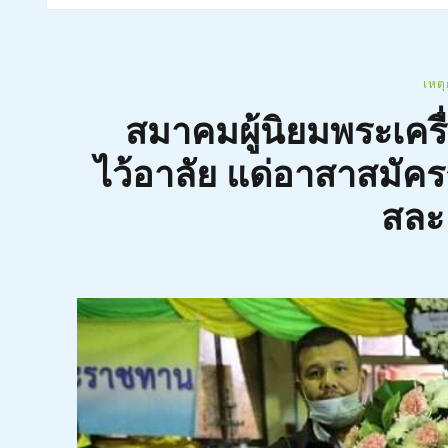
เหต
สมาคมผู้นิยมพระเค
ไว้อาลัย แด่อาสาสมัครกู
สละ 